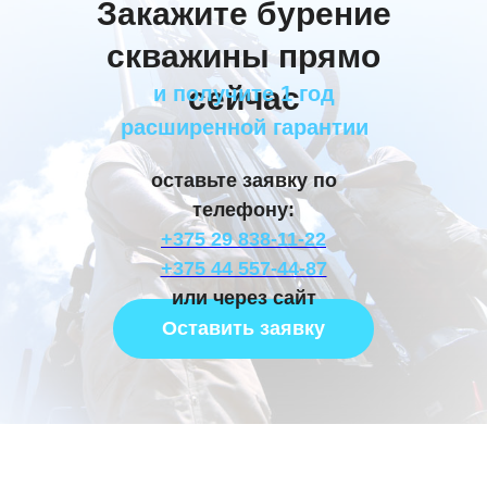
Закажите бурение
скважины прямо
сейчас
и получите 1 год
расширенной гарантии
оставьте заявку по
телефону:
+375 29 838-11-22
+375 44 557-44-87
или через сайт
Оставить заявку