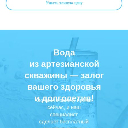
Узнать точную цену
Вода
из артезианской
скважины — залог
вашего здоровья
и долголетия!
Оставьте заявку прямо
сейчас, и наш
специалист
сделает бесплатный